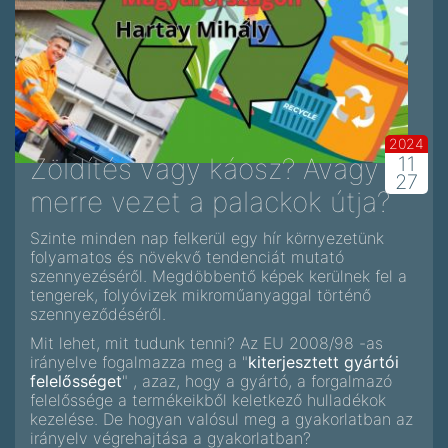
2024
Zöldítés vagy káosz? Avagy
11
27
merre vezet a palackok útja?
Szinte minden nap felkerül egy hír környezetünk
folyamatos és növekvő tendenciát mutató
szennyezéséről. Megdöbbentő képek kerülnek fel a
tengerek, folyóvizek mikroműanyaggal történő
szennyeződéséről.
Mit lehet, mit tudunk tenni? Az EU 2008/98 -as
irányelve fogalmazza meg a "
kiterjesztett gyártói
felelősséget
" , azaz, hogy a gyártó, a forgalmazó
felelőssége a termékeikből keletkező hulladékok
kezelése. De hogyan valósul meg a gyakorlatban az
irányelv végrehajtása a gyakorlatban?