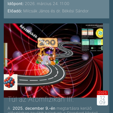
Időpont:
2026. március 24. 11:00
Előadó:
Milcsák János és dr. Békési Sándor
2025
Túl az Atomfizikán III.
12
09
A
2025. december 9.-én
megtartásra kerülő