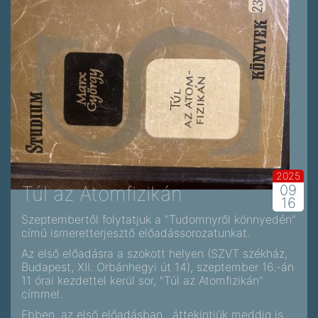
2025
Túl az Atomfizikán
09
16
Szeptembertől folytatjuk a "Tudomnyről könnyedén"
című ismeretterjesztő előadássorozatunkat.
Az első előadásra a szokott helyen (SZVT székház,
Budapest, XII. Orbánhegyi út 14), szeptember 16.-án
11 órai kezdettel kerül sor, "Túl az Atomfizikán"
címmel.
Ebben, az első előadásban,
áttekintjük meddig is