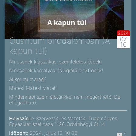
2024
Quantum birodalomban (A
07
10
kapun túl)
Nincsenek klasszikus, szemléletes képek!
Nincsenek körpályák és ugráló elektronok!
Akkor mi marad?
Matek! Matek! Matek!
Mindennapi szemléletünkkel nem megérthető! De
elfogadható.
Helyszín:
A Szervezési és Vezetési Tudományos
Egyesület székháza 1126 Orbánhegyi út 14
Időpont:
2024. július 10. 10:00
2