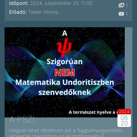
Időpont:
2024. szeptember 25. 11:00
1
Előadó:
Tekler Vilmos
1
2024
A PSZI
08
20
Hogyan lehet létrehozni azt a függvényegyenletet
amelynek megoldása az állapotfüggvény?