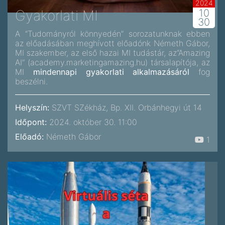
2024
Gyakorlati MI
10
30
A “Tudományról könnyedén” sorozatunknak ebben
az előadásában meghívott előadónk Németh Gábor,
MI szakember, az első hazai MI tudástár, az“Amazing
AI” (academy.marketingamazing.hu) társalapítója, az
MI
mindennapi gyakorlati alkalmazásáról
fog
beszélni.
Helyszín:
SZVT SZékház, Bp. XII. Orbánhegyi út 14
Időpont:
2024. október 30. 11:00
Előadó:
Németh Gábor
1