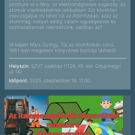
jutottunk el a fény, az elektromágneses sugárzás, az
atomok viselkedésének leírásában. Ezt követően
mevizsgáljuk mi lehet túl az Atomfizikán, azaz az
atommag, melyet eddig valami egységesnek és
oszthatatlannak tekintettünk, valóban az?
(A képen Marx György, Túl az Atomfizikán című,
1961-ben megjelent könyvének borítója látható)
Helyszín:
SZVT székház (1126, XII. ker. Orbánhegyi
út 14)
Időpont:
2025. szeptember 16. 11:00