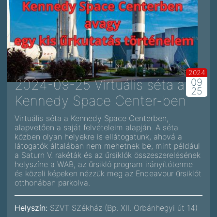
2024
2024-09-25 Virtuális séta a
09
25
Kennedy Space Center-ben
Virtuális séta a Kennedy Space Centerben,
alapvetően a saját felvételeim alapján. A séta
közben olyan helyekre is ellátogatunk, ahová a
látogatók általában nem mehetnek be, mint például
a Saturn V. rakéták és az űrsiklók összeszerelésének
helyszíne a WAB, az űrsikló program irányítóterme
és közeli képeken nézzük meg az Endeavour űrsiklót
otthonában parkolva.
Helyszín:
SZVT SZékház (Bp. XII. Orbánhegyi út 14)