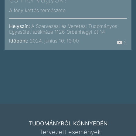
A fény kettős természete
Helyszín:
A Szervezési és Vezetési Tudományos
Egyesület székháza 1126 Orbánhegyi út 14
Időpont:
2024. június 10. 10:00
2
TUDOMÁNYRÓL KÖNNYEDÉN
Tervezett események