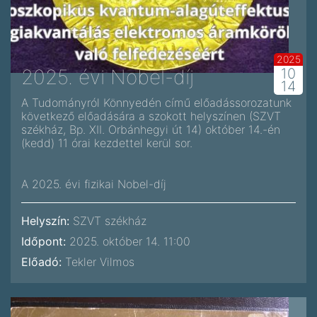
2025
2025. évi Nobel-díj
10
14
A Tudományról Könnyedén című előadássorozatunk
következő előadására a szokott helyszínen (SZVT
székház, Bp. XII. Orbánhegyi út 14) október 14.-én
(kedd) 11 órai kezdettel kerül sor.
A 2025. évi fizikai Nobel-díj
Helyszín:
SZVT székház
Időpont:
2025. október 14. 11:00
Előadó:
Tekler Vilmos