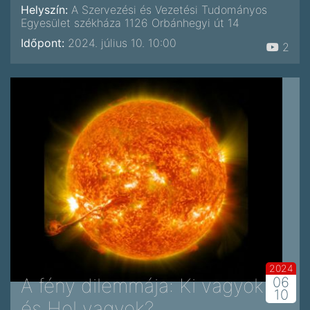
Helyszín:
A Szervezési és Vezetési Tudományos
Egyesület székháza 1126 Orbánhegyi út 14
Időpont:
2024. július 10. 10:00
2
2024
A fény dilemmája: Ki vagyok
06
10
és Hol vagyok?