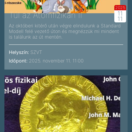
2025
Túl az Atomfizikán II
11
11
Az októberi kitérő után végre elindulunk a Standard
Modell felé vezető úton és megnézzük mi mindent
is találunk az út mentén.
Helyszín:
SZVT
Időpont:
2025. november 11. 11:00