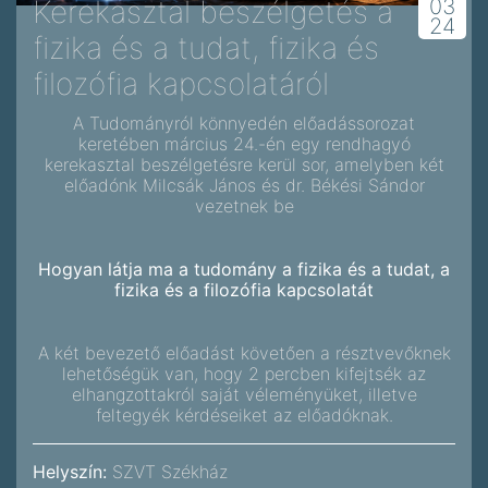
Kerekasztal beszélgetés a
03
24
fizika és a tudat, fizika és
filozófia kapcsolatáról
A Tudományról könnyedén előadássorozat
keretében március 24.-én egy rendhagyó
kerekasztal beszélgetésre kerül sor, amelyben két
előadónk Milcsák János és dr. Békési Sándor
vezetnek be
Hogyan látja ma a tudomány a fizika és a tudat, a
fizika és a filozófia kapcsolatát
A két bevezető előadást követően a résztvevőknek
lehetőségük van, hogy 2 percben kifejtsék az
elhangzottakról saját véleményüket, illetve
feltegyék kérdéseiket az előadóknak.
Helyszín:
SZVT Székház