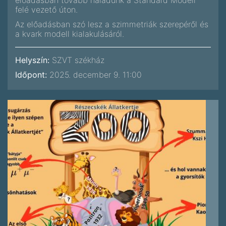
előadásban tovább haladunk a Standard Modell
felé vezető úton.
Az előadásban szó lesz a szimmetriák szerepéről és
a kvark modell kialakulásáról.
Helyszín:
SZVT székház
Időpont:
2025. december 9. 11:00