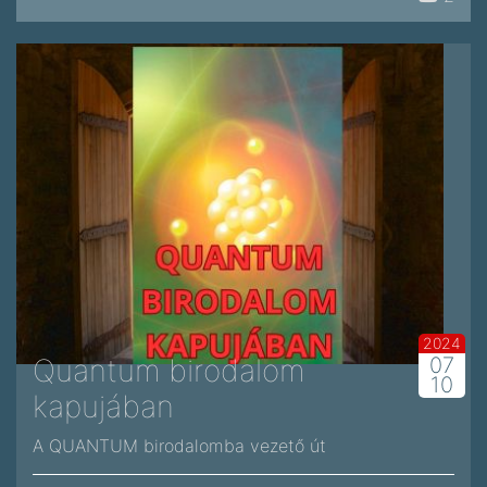
2024
Quantum birodalom
07
10
kapujában
A QUANTUM birodalomba vezető út